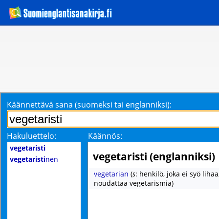
Käännettävä sana (suomeksi tai englanniksi):
Hakuluettelo:
Käännös:
vegetaristi
vegetaristi (englanniksi)
vegetaristi
nen
vegetarian
(
s
: henkilö, joka ei syö lihaa
noudattaa vegetarismia)