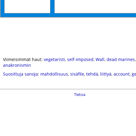
Viimeisimmät haut:
vegetaristi
,
self-imposed
,
Wall
,
dead marines
anakronismin
Suosittuja sanoja
:
mahdollisuus
,
sisäfile
,
tehdä
,
liittyä
,
account
,
g
Tietoa