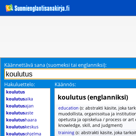
Käännettävä sana (suomeksi tai englanniksi):
Hakuluettelo:
Käännös:
koulutus
koulutus (englanniksi)
koulutus
aika
koulutus
ajan
education
(
s
: abstrakti käsite, joka tar
koulutus
aste
muodollista, organisoitua ja institutio
opetusta ja opiskelua / process or art
koulutus
haara
knowledge, skill, and judgment)
koulutus
keskus
training
(
s
: abstrakti käsite, joka tarkoi
koulutus
ohjelma