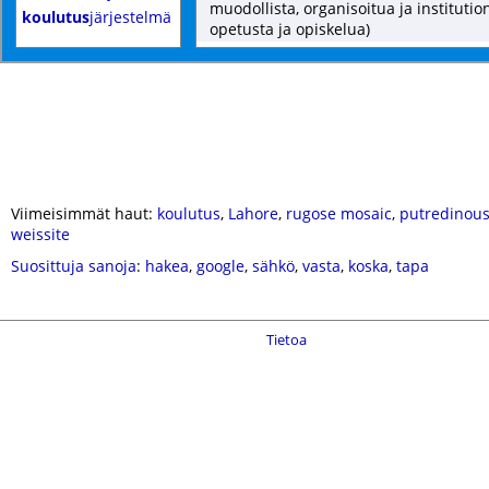
muodollista, organisoitua ja institutio
koulutus
järjestelmä
opetusta ja opiskelua)
Viimeisimmät haut:
koulutus
,
Lahore
,
rugose mosaic
,
putredinou
weissite
Suosittuja sanoja
:
hakea
,
google
,
sähkö
,
vasta
,
koska
,
tapa
Tietoa