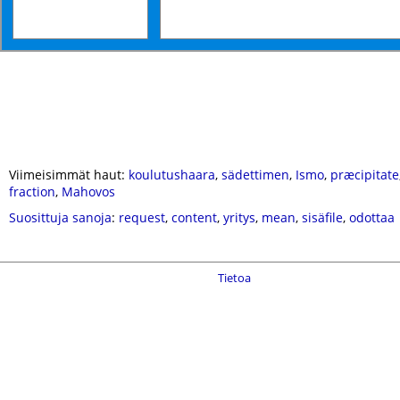
Viimeisimmät haut:
koulutushaara
,
sädettimen
,
Ismo
,
præcipitate
fraction
,
Mahovos
Suosittuja sanoja
:
request
,
content
,
yritys
,
mean
,
sisäfile
,
odottaa
Tietoa