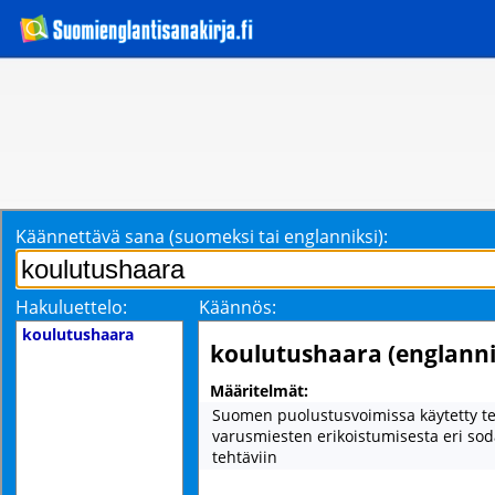
Käännettävä sana (suomeksi tai englanniksi):
Hakuluettelo:
Käännös:
koulutushaara
koulutushaara (englanni
Määritelmät:
Suomen puolustusvoimissa käytetty t
varusmiesten erikoistumisesta eri so
tehtäviin