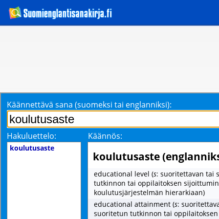
Käännettävä sana (suomeksi tai englanniksi):
Hakuluettelo:
Käännös:
koulutusaste
koulutusaste (englanniks
educational level
(
s
: suoritettavan tai 
tutkinnon tai oppilaitoksen sijoittum
koulutusjärjestelmän hierarkiaan)
educational attainment
(
s
: suoritettav
suoritetun tutkinnon tai oppilaitoksen