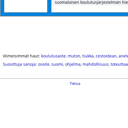
suomalaisen koulutusjärjestelmän hie
Viimeisimmät haut:
koulutusaste
,
muton
,
tiukka
,
cestoidean
,
anel
Suosittuja sanoja
:
osoite
,
suomi
,
ohjelma
,
mahdollisuus
,
toteuttaa
Tietoa