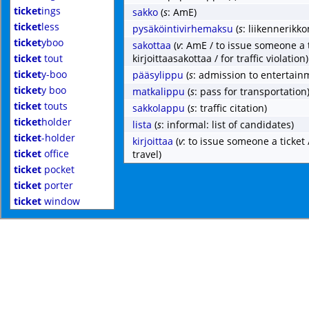
ticket
ings
sakko
(
s
: AmE)
ticket
less
pysäköintivirhemaksu
(
s
: liikennerikk
ticket
yboo
sakottaa
(
v
: AmE / to issue someone a t
ticket
tout
kirjoittaasakottaa / for traffic violation)
ticket
y-boo
pääsylippu
(
s
: admission to entertain
ticket
y boo
matkalippu
(
s
: pass for transportation
ticket
touts
sakkolappu
(
s
: traffic citation)
ticket
holder
lista
(
s
: informal: list of candidates)
ticket
-holder
kirjoittaa
(
v
: to issue someone a ticket /
ticket
office
travel)
ticket
pocket
ticket
porter
ticket
window