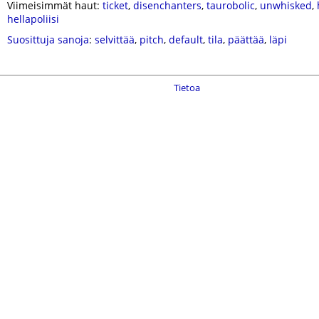
Viimeisimmät haut:
ticket
,
disenchanters
,
taurobolic
,
unwhisked
,
hellapoliisi
Suosittuja sanoja
:
selvittää
,
pitch
,
default
,
tila
,
päättää
,
läpi
Tietoa