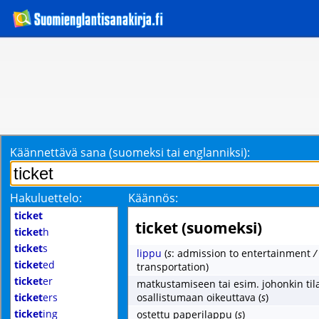
Käännettävä sana (suomeksi tai englanniksi):
Hakuluettelo:
Käännös:
ticket
ticket (suomeksi)
ticket
h
ticket
s
lippu
(
s
: admission to entertainment
ticket
ed
transportation)
ticket
er
matkustamiseen tai esim. johonkin til
ticket
ers
osallistumaan oikeuttava
(
s
)
ticket
ing
ostettu paperilappu
(
s
)