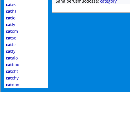
Sana perusmuodossa:
category
cat
es
cat
hs
cat
io
cat
ly
cat
om
cat
so
cat
te
cat
ty
cat
alo
cat
box
cat
cht
cat
chy
cat
dom