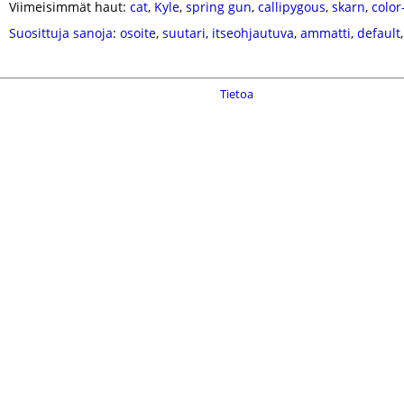
Viimeisimmät haut:
cat
,
Kyle
,
spring gun
,
callipygous
,
skarn
,
color
Suosittuja sanoja
:
osoite
,
suutari
,
itseohjautuva
,
ammatti
,
default
Tietoa