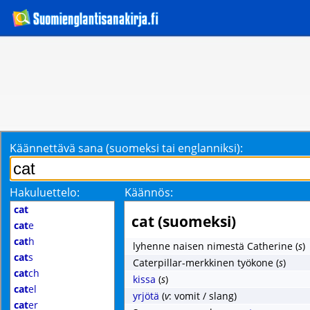
Käännettävä sana (suomeksi tai englanniksi):
Hakuluettelo:
Käännös:
cat
cat (suomeksi)
cat
e
cat
h
lyhenne naisen nimestä Catherine
(
s
)
cat
s
Caterpillar-merkkinen työkone
(
s
)
cat
ch
kissa
(
s
)
cat
el
yrjötä
(
v
: vomit / slang)
cat
er