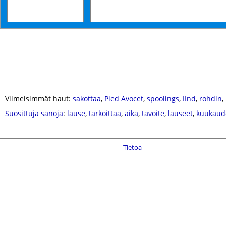
Viimeisimmät haut:
sakottaa
,
Pied Avocet
,
spoolings
,
IInd
,
rohdin
,
Suosittuja sanoja
:
lause
,
tarkoittaa
,
aika
,
tavoite
,
lauseet
,
kuukaud
Tietoa