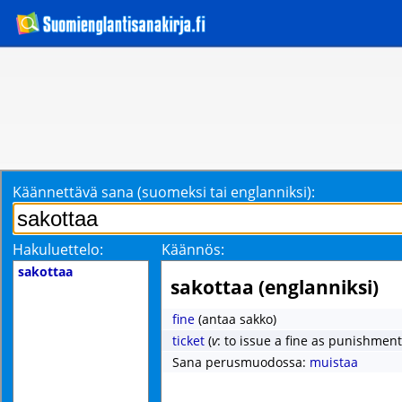
Käännettävä sana (suomeksi tai englanniksi):
Hakuluettelo:
Käännös:
sakottaa
sakottaa (englanniksi)
fine
(antaa sakko)
ticket
(
v
: to issue a fine as punishment
Sana perusmuodossa:
muistaa