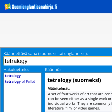
Käännettävä sana (suomeksi tai englanniksi):
Hakuluettelo:
Käännös:
tetralogy
tetralogy (suomeksi)
tetralogy
of Fallot
Määritelmät:
A set of four works of art that are con
can be seen either as a single work or
individual works. They are commonly 
literature, film, or video games.