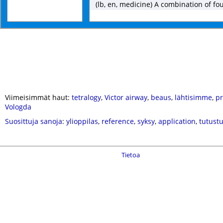
(lb, en, medicine) A combination of f
Viimeisimmät haut:
tetralogy
,
Victor airway
,
beaus
,
lähtisimme
,
pr
Vologda
Suosittuja sanoja
:
ylioppilas
,
reference
,
syksy
,
application
,
tutust
Tietoa