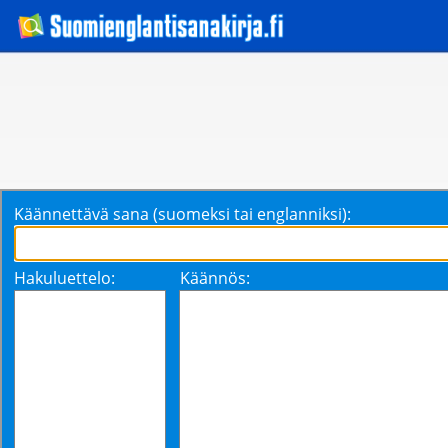
Käännettävä sana (suomeksi tai englanniksi):
Hakuluettelo:
Käännös: