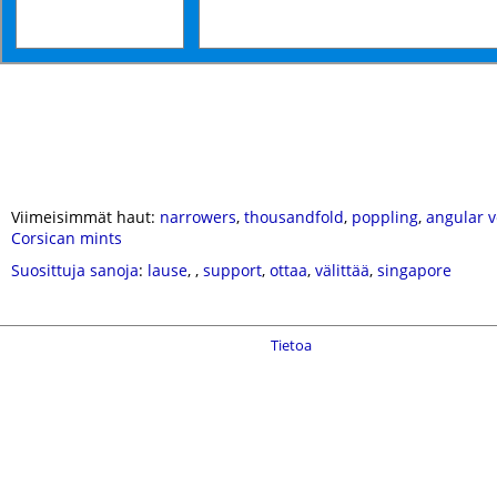
Viimeisimmät haut:
narrowers
,
thousandfold
,
poppling
,
angular v
Corsican mints
Suosittuja sanoja
:
lause
,
,
support
,
ottaa
,
välittää
,
singapore
Tietoa