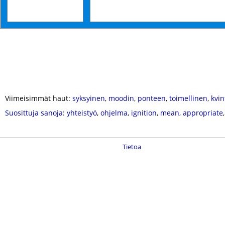
Viimeisimmät haut:
syksyinen
,
moodin
,
ponteen
,
toimellinen
,
kvin
Suosittuja sanoja
:
yhteistyö
,
ohjelma
,
ignition
,
mean
,
appropriate
Tietoa