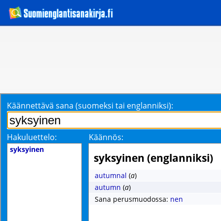
Käännettävä sana (suomeksi tai englanniksi):
Hakuluettelo:
Käännös:
syksyinen
syksyinen (englanniksi)
autumnal
(
a
)
autumn
(
a
)
Sana perusmuodossa:
nen