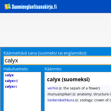
Käännettävä sana (suomeksi tai englanniksi):
Hakuluettelo:
Käännös:
calyx
calyx (suomeksi)
calyx
ed
calyx
es
verhiö
(
s
: the sepals of a flower)
munuaispikari
(
s
: anatomy: structure 
lonkerokiehkura
(
s
: zoology: crown of 