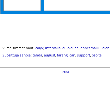
Viimeisimmät haut:
calyx
,
intervalla
,
ouloid
,
neljännesmaili
,
Polon
Suosittuja sanoja
:
tehdä
,
august
,
farang
,
can
,
support
,
osoite
Tietoa