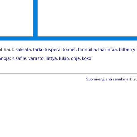
t haut:
saksata
,
tarkoitusperä
,
toimet
,
hinnoilla
,
fäärintää
,
bilberry
anoja
:
sisäfile
,
varasto
,
liittyä
,
lukio
,
ohje
,
koko
Suomi-englanti sanakirja
© 20