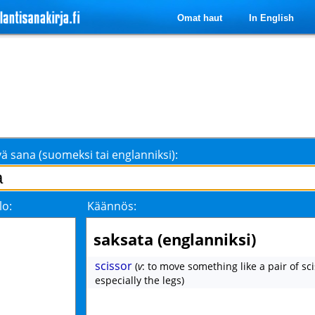
Omat haut
In English
ä sana (suomeksi tai englanniksi):
lo:
Käännös:
saksata (englanniksi)
scissor
(
v
: to move something like a pair of sci
especially the legs)