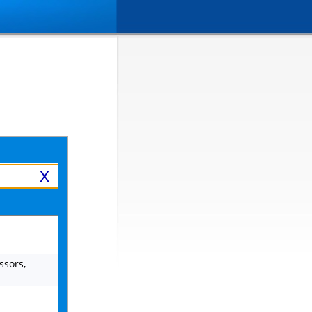
X
ssors,