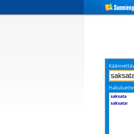
Käännettäv
Hakuluette
saksata
saksata
r