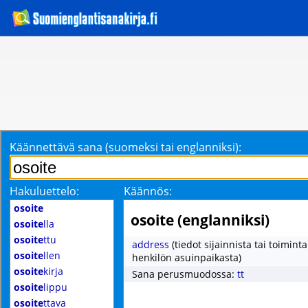
Käännettävä sana (suomeksi tai englanniksi):
Hakuluettelo:
Käännös:
osoite
osoite (englanniksi)
osoite
lla
osoite
ttu
address
(tiedot sijainnista tai toimint
osoite
llen
henkilön asuinpaikasta)
osoite
kirja
Sana perusmuodossa:
tt
osoite
lippu
osoite
ttava