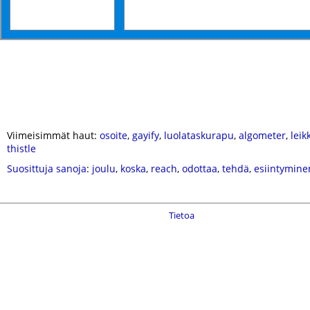
Viimeisimmät haut:
osoite
,
gayify
,
luolataskurapu
,
algometer
,
leik
thistle
Suosittuja sanoja
:
joulu
,
koska
,
reach
,
odottaa
,
tehdä
,
esiintymine
Tietoa