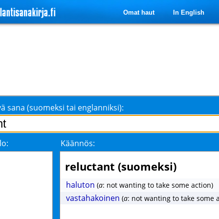
Omat haut
In English
ä sana (suomeksi tai englanniksi):
lo:
Käännös:
reluctant (suomeksi)
haluton
(
a
: not wanting to take some action)
vastahakoinen
(
a
: not wanting to take some a