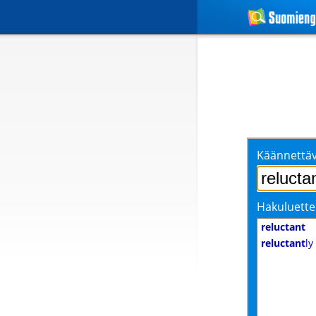
Käännettäv
Hakuluette
reluctant
reluctant
ly