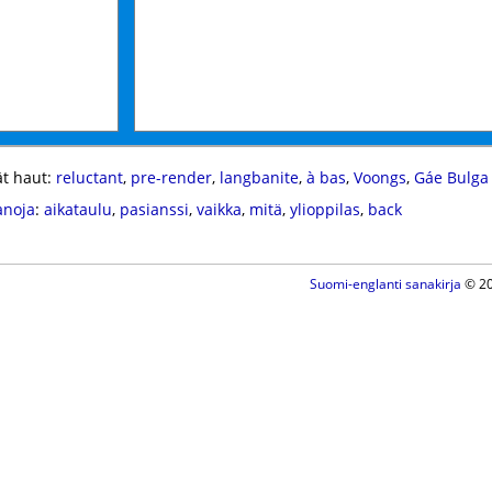
t haut:
reluctant
,
pre-render
,
langbanite
,
à bas
,
Voongs
,
Gáe Bulga
anoja
:
aikataulu
,
pasianssi
,
vaikka
,
mitä
,
ylioppilas
,
back
Suomi-englanti sanakirja
© 20