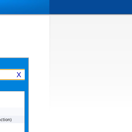
X
ction)