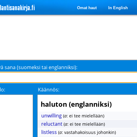
Omat haut
In English
ä sana (suomeksi tai englanniksi):
lo:
Käännös:
haluton (englanniksi)
unwilling
(
a
: ei tee mielellään)
reluctant
(
a
: ei tee mielellään)
listless
(
a
: vastahakoisuus johonkin)