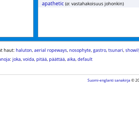
apathetic
(
a
: vastahakoisuus johonkin)
t haut:
haluton
,
aerial ropeways
,
nosophyte
,
gastro
,
tsunari
,
showil
anoja
:
joka
,
voida
,
pitää
,
päättää
,
aika
,
default
Suomi-englanti sanakirja
© 20