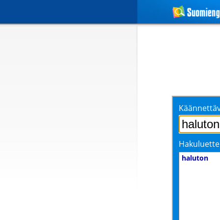
Käännettäv
Hakuluette
haluton