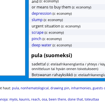
and
(
s
: economy)
or means to buy them
(
s
: economy)
depression
(
s
: economy)
slump
(
s
: economy)
urgent situation
(
s
: economy)
scrape
(
s
: economy)
pinch
(
s
: economy)
deep water
(
s
: economy)
pula (suomeksi)
sadetta!
(
i
: eteläafrikanenglantia / yhteys / kä
onnitteluun tai hyvän onnen toivotukseen)
Botswanan rahayksikkö
(
s
: eteläafrikanengl
t haut:
pula
,
nonhematological
,
drawing pin
,
inharmonies
,
guests 
anoja
:
myös
,
kaunis
,
reach
,
osa
,
been there, done that
,
toteuttaa