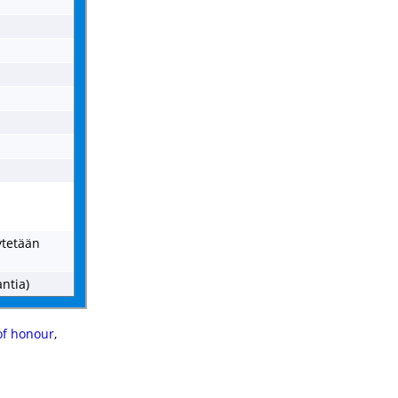
ytetään
antia)
of honour
,