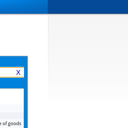
X
e of goods