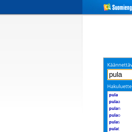
Käännettäv
Hakuluette
pula
pula
a
pula
n
pula
o
pula
s
pula
t