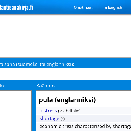
Omat haut
In English
ä sana (suomeksi tai englanniksi):
lo:
Käännös:
pula (englanniksi)
distress
(
s
: ahdinko)
shortage
(
s
)
economic crisis characterized by shortag