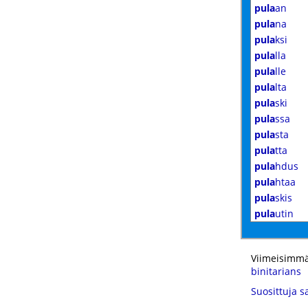
pula
an
pula
na
pula
ksi
pula
lla
pula
lle
pula
lta
pula
ski
pula
ssa
pula
sta
pula
tta
pula
hdus
pula
htaa
pula
skis
pula
utin
Viimeisimmä
binitarians
Suosittuja s