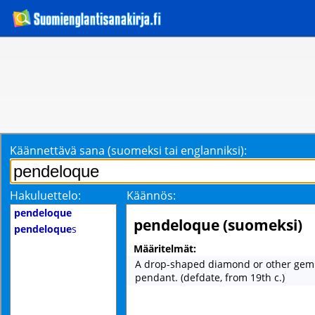
Käännettävä sana (suomeksi tai englanniksi):
Hakuluettelo:
Käännös:
pendeloque
pendeloque (suomeksi)
pendeloque
s
Määritelmät:
A drop-shaped diamond or other gem
pendant. (defdate, from 19th c.)