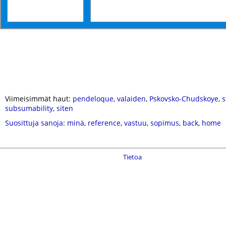
Viimeisimmät haut:
pendeloque
,
valaiden
,
Pskovsko-Chudskoye
,
s
subsumability
,
siten
Suosittuja sanoja
:
minä
,
reference
,
vastuu
,
sopimus
,
back
,
home
Tietoa