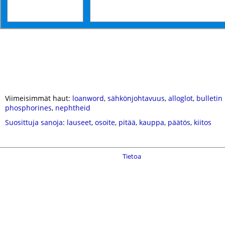
Viimeisimmät haut:
loanword
,
sähkönjohtavuus
,
alloglot
,
bulletin
phosphorines
,
nephtheid
Suosittuja sanoja
:
lauseet
,
osoite
,
pitää
,
kauppa
,
päätös
,
kiitos
Tietoa