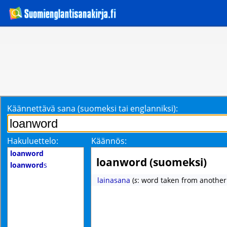
Käännettävä sana (suomeksi tai englanniksi):
Hakuluettelo:
Käännös:
loanword
loanword (suomeksi)
loanword
s
lainasana
(
s
: word taken from another