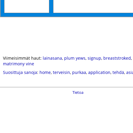
Viimeisimmät haut:
lainasana
,
plum yews
,
signup
,
breaststroked
,
matrimony vine
Suosittuja sanoja
:
home
,
terveisin
,
purkaa
,
application
,
tehdä
,
asi
Tietoa