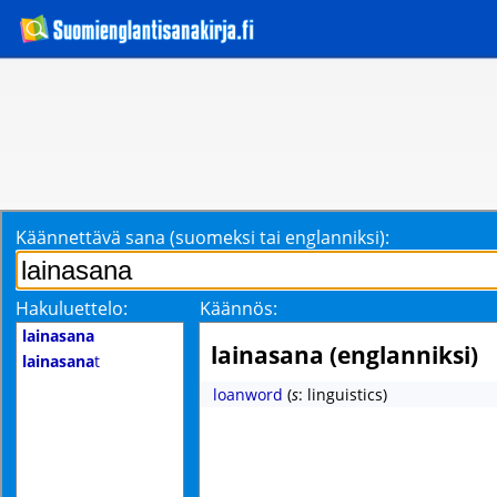
Käännettävä sana (suomeksi tai englanniksi):
Hakuluettelo:
Käännös:
lainasana
lainasana (englanniksi)
lainasana
t
loanword
(
s
: linguistics)