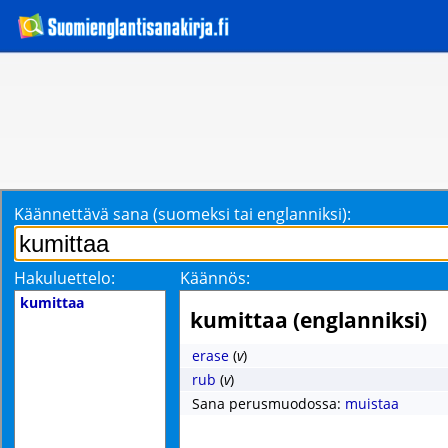
Käännettävä sana (suomeksi tai englanniksi):
Hakuluettelo:
Käännös:
kumittaa
kumittaa (englanniksi)
erase
(
v
)
rub
(
v
)
Sana perusmuodossa:
muistaa