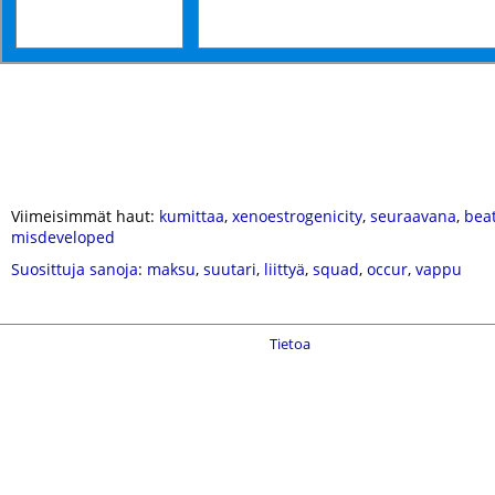
Viimeisimmät haut:
kumittaa
,
xenoestrogenicity
,
seuraavana
,
bea
misdeveloped
Suosittuja sanoja
:
maksu
,
suutari
,
liittyä
,
squad
,
occur
,
vappu
Tietoa