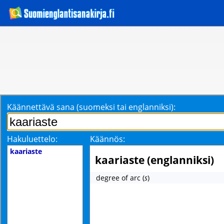
Käännettävä sana (suomeksi tai englanniksi):
Hakuluettelo:
Käännös:
kaariaste
kaariaste (englanniksi)
degree of arc
(
s
)