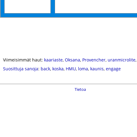
Viimeisimmät haut:
kaariaste
,
Oksana
,
Provencher
,
uranmicrolite
Suosittuja sanoja
:
back
,
koska
,
HMU
,
loma
,
kaunis
,
engage
Tietoa