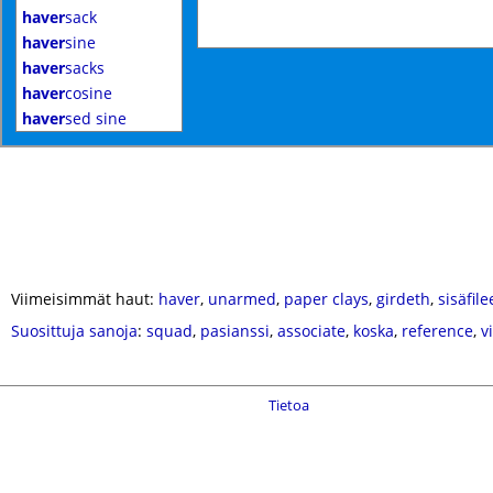
haver
sack
haver
sine
haver
sacks
haver
cosine
haver
sed sine
Viimeisimmät haut:
haver
,
unarmed
,
paper clays
,
girdeth
,
sisäfile
Suosittuja sanoja
:
squad
,
pasianssi
,
associate
,
koska
,
reference
,
v
Tietoa