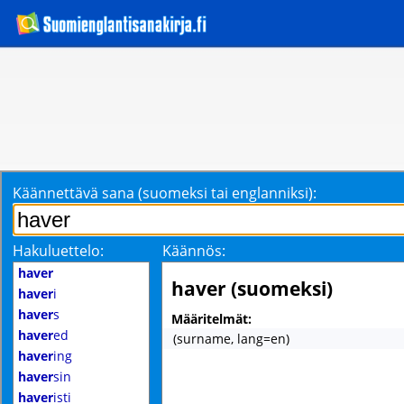
Käännettävä sana (suomeksi tai englanniksi):
Hakuluettelo:
Käännös:
haver
haver (suomeksi)
haver
i
haver
s
Määritelmät:
haver
ed
(surname, lang=en)
haver
ing
haver
sin
haver
isti