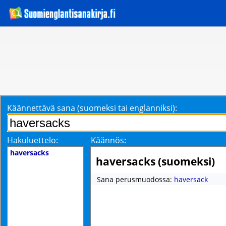
Käännettävä sana (suomeksi tai englanniksi):
Hakuluettelo:
Käännös:
haversacks
haversacks (suomeksi)
Sana perusmuodossa:
haversack