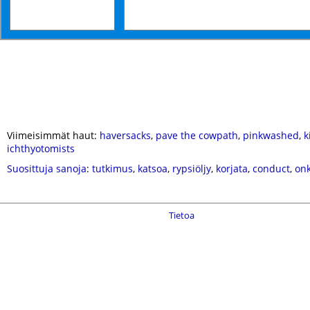
Viimeisimmät haut:
haversacks
,
pave the cowpath
,
pinkwashed
,
k
ichthyotomists
Suosittuja sanoja
:
tutkimus
,
katsoa
,
rypsiöljy
,
korjata
,
conduct
,
on
Tietoa