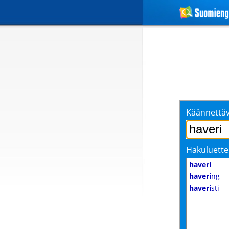
Käännettäv
Hakuluette
haveri
haveri
ng
haveri
sti