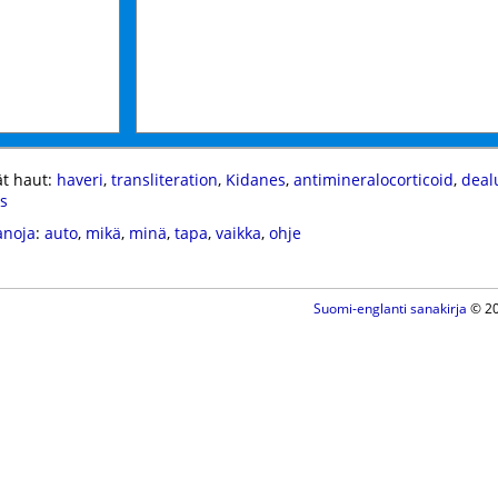
t haut:
haveri
,
transliteration
,
Kidanes
,
antimineralocorticoid
,
deal
s
anoja
:
auto
,
mikä
,
minä
,
tapa
,
vaikka
,
ohje
Suomi-englanti sanakirja
© 20