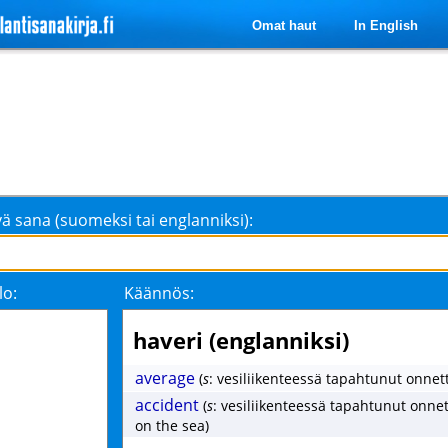
Omat haut
In English
ä sana (suomeksi tai englanniksi):
lo:
Käännös:
haveri (englanniksi)
average
(
s
: vesiliikenteessä tapahtunut onne
accident
(
s
: vesiliikenteessä tapahtunut onne
on the sea)