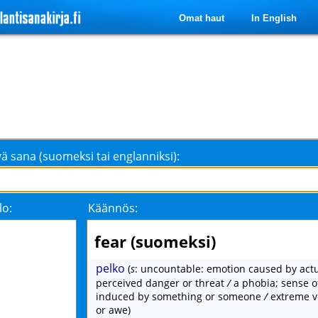
Omat haut
In English
ä sana (suomeksi tai englanniksi):
lo:
Käännös:
fear (suomeksi)
pelko
(
s
: uncountable: emotion caused by actu
perceived danger or threat
/
a phobia; sense o
induced by something or someone
/
extreme v
or awe)