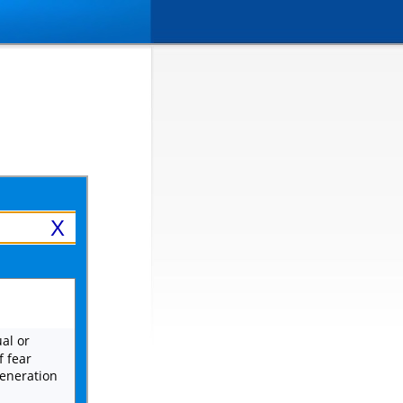
X
al or
f fear
eneration