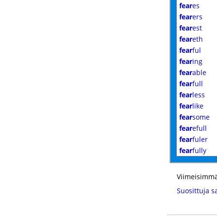
fear
es
fear
ers
fear
est
fear
eth
fear
ful
fear
ing
fear
able
fear
full
fear
less
fear
like
fear
some
fear
efull
fear
fuler
fear
fully
Viimeisimmä
Suosittuja s