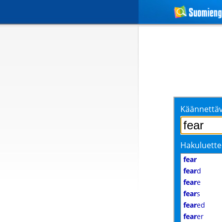
Käännettäv
Hakuluette
fear
fear
d
fear
e
fear
s
fear
ed
fear
er