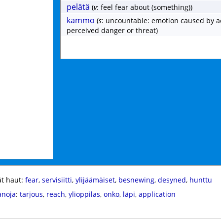
pelätä
(
v
: feel fear about (something))
kammo
(
s
: uncountable: emotion caused by a
perceived danger or threat)
t haut:
fear
,
servisiitti
,
ylijäämäiset
,
besnewing
,
desyned
,
hunttu
anoja
:
tarjous
,
reach
,
ylioppilas
,
onko
,
läpi
,
application