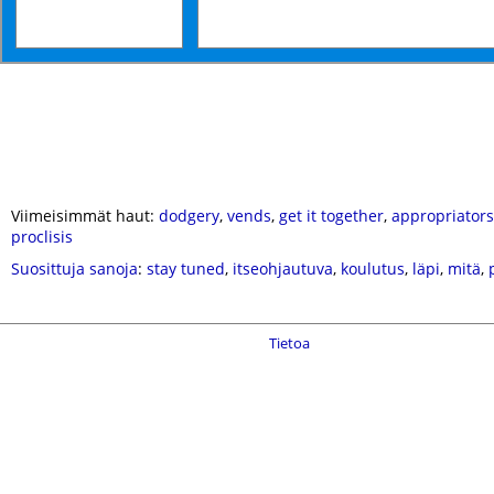
Viimeisimmät haut:
dodgery
,
vends
,
get it together
,
appropriators
proclisis
Suosittuja sanoja
:
stay tuned
,
itseohjautuva
,
koulutus
,
läpi
,
mitä
,
Tietoa