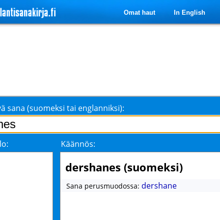
Omat haut
In English
ä sana (suomeksi tai englanniksi):
lo:
Käännös:
dershanes (suomeksi)
dershane
Sana perusmuodossa: