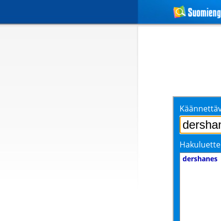
Käännettäv
Hakuluette
dershanes