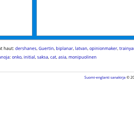
t haut:
dershanes
,
Guertin
,
biplanar
,
latvan
,
opinionmaker
,
trainya
anoja
:
onko
,
initial
,
saksa
,
cat
,
asia
,
monipuolinen
Suomi-englanti sanakirja
© 20