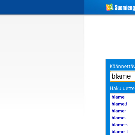
Käännettäv
Hakuluette
blame
blame
d
blame
r
blame
s
blame
rs
blame
st