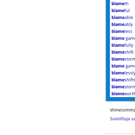
blame
th
blame
ful
blame
able
blame
ably
blame
less
blame
gam
blame
fully
blame
shift
blame
stor
blame
gam
blame
lessl
blame
shift
blame
stor
blame
wort
Viimeisimmä
Suosittuja s