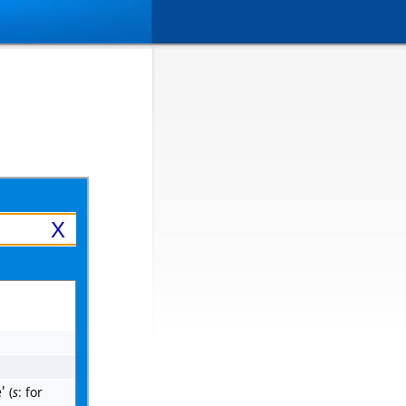
X
'
(
s
: for