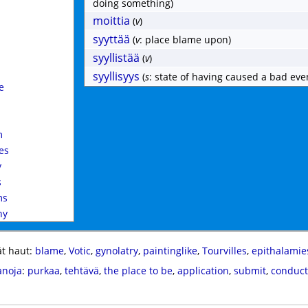
doing something)
moittia
(
v
)
syyttää
(
v
: place blame upon)
syyllistää
(
v
)
syyllisyys
(
s
: state of having caused a bad eve
e
m
es
y
s
ms
hy
t haut:
blame
,
Votic
,
gynolatry
,
paintinglike
,
Tourvilles
,
epithalamie
anoja
:
purkaa
,
tehtävä
,
the place to be
,
application
,
submit
,
conduct