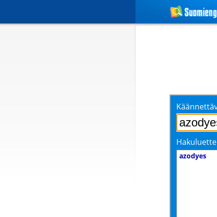
Käännettäv
Hakuluette
azodyes