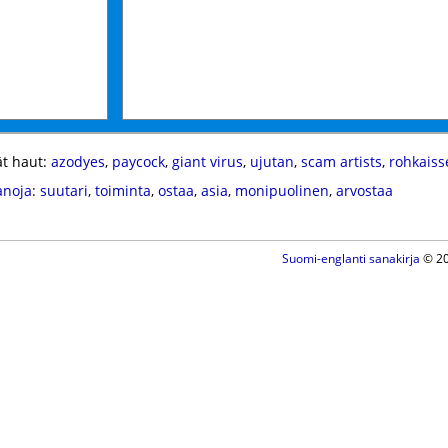
t haut:
azodyes
,
paycock
,
giant virus
,
ujutan
,
scam artists
,
rohkaiss
anoja
:
suutari
,
toiminta
,
ostaa
,
asia
,
monipuolinen
,
arvostaa
Suomi-englanti sanakirja
© 20