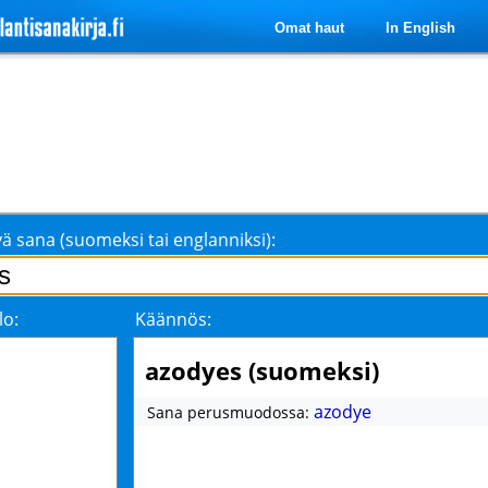
Omat haut
In English
ä sana (suomeksi tai englanniksi):
lo:
Käännös:
azodyes (suomeksi)
azodye
Sana perusmuodossa: