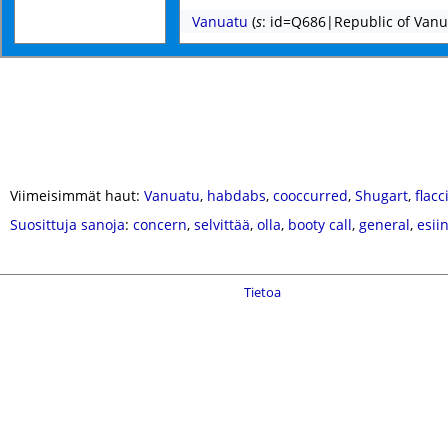
Vanuatu
(
s
: id=Q686|Republic of Vanu
Viimeisimmät haut:
Vanuatu
,
habdabs
,
cooccurred
,
Shugart
,
flacc
Suosittuja sanoja
:
concern
,
selvittää
,
olla
,
booty call
,
general
,
esii
Tietoa