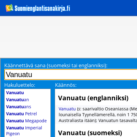
Käännettävä sana (suomeksi tai englanniksi):
Hakuluettelo:
Käännös:
Vanuatu
Vanuatu (englanniksi)
Vanuatu
an
Vanuatu
ans
Vanuatu
(
s
: saarivaltio Oseaniassa (M
Vanuatu
Petrel
lounaisella Tyynellämerellä, noin 1 75
Australiasta itään); Vanuatun tasavalt
Vanuatu
Megapode
Vanuatu
Imperial
Vanuatu (suomeksi)
Pigeon