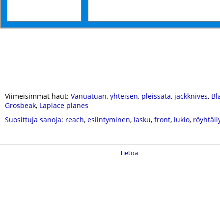
Viimeisimmät haut:
Vanuatuan
,
yhteisen
,
pleissata
,
jackknives
,
Bl
Grosbeak
,
Laplace planes
Suosittuja sanoja
:
reach
,
esiintyminen
,
lasku
,
front
,
lukio
,
röyhtäil
Tietoa