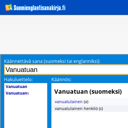
Käännettävä sana (suomeksi tai englanniksi):
Hakuluettelo:
Käännös:
Vanuatuan
Vanuatuan (suomeksi)
Vanuatuan
s
vanuatulainen
(
a
)
vanuatulainen henkilö
(
s
)