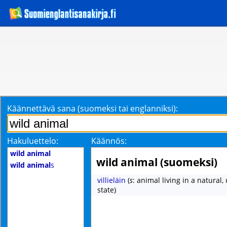
Käännettävä sana (suomeksi tai englanniksi):
Hakuluettelo:
Käännös:
wild animal
wild animal (suomeksi)
wild animal
s
villieläin
(
s
: animal living in a natural
state)