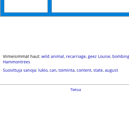
Viimeisimmät haut:
wild animal
,
recarriage
,
geez Louise
,
bombin
Hammontrees
Suosittuja sanoja
:
lukio
,
can
,
toiminta
,
content
,
state
,
august
Tietoa