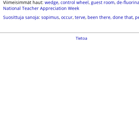
Viimeisimmät haut:
wedge
,
control wheel
,
guest room
,
de-fluorin
National Teacher Appreciation Week
Suosittuja sanoja
:
sopimus
,
occur
,
terve
,
been there, done that
,
p
Tietoa