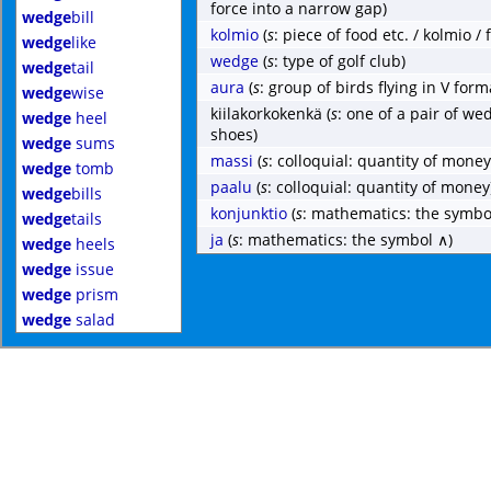
force into a narrow gap)
wedge
bill
kolmio
(
s
: piece of food etc. / kolmio / 
wedge
like
wedge
(
s
: type of golf club)
wedge
tail
aura
(
s
: group of birds flying in V form
wedge
wise
kiilakorkokenkä
(
s
: one of a pair of w
wedge
heel
shoes)
wedge
sums
massi
(
s
: colloquial: quantity of money
wedge
tomb
paalu
(
s
: colloquial: quantity of money
wedge
bills
konjunktio
(
s
: mathematics: the symbo
wedge
tails
ja
(
s
: mathematics: the symbol ∧)
wedge
heels
wedge
issue
wedge
prism
wedge
salad