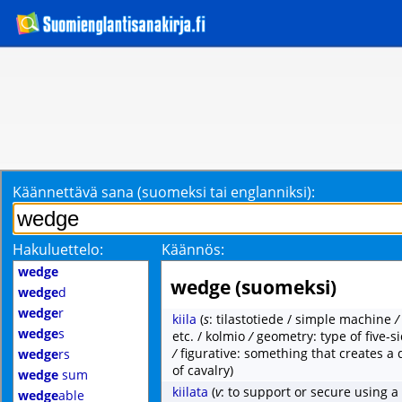
Käännettävä sana (suomeksi tai englanniksi):
Hakuluettelo:
Käännös:
wedge
wedge (suomeksi)
wedge
d
wedge
r
kiila
(
s
: tilastotiede / simple machine
wedge
s
etc. / kolmio
/
geometry: type of five-
/
figurative: something that creates a 
wedge
rs
of cavalry)
wedge
sum
kiilata
(
v
: to support or secure using 
wedge
able