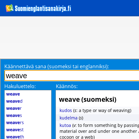
Käännettävä sana (suomeksi tai englanniksi):
Hakuluettelo:
Käännös:
weave
weave (suomeksi)
weave
d
weave
r
kudos
(
s
: a type or way of weaving)
weave
s
kudelma
(
s
)
weave
rs
kutoa
(
v
: to form something by passing
weave
st
material over and under one another
weave
th
cocoon or a web)