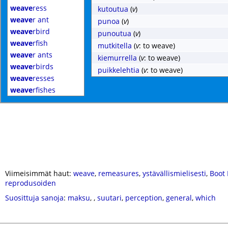
weave
ress
kutoutua
(
v
)
weave
r ant
punoa
(
v
)
weave
rbird
punoutua
(
v
)
weave
rfish
mutkitella
(
v
: to weave)
weave
r ants
kiemurrella
(
v
: to weave)
weave
rbirds
puikkelehtia
(
v
: to weave)
weave
resses
weave
rfishes
Viimeisimmät haut:
weave
,
remeasures
,
ystävällismielisesti
,
Boot 
reprodusoiden
Suosittuja sanoja
:
maksu
,
,
suutari
,
perception
,
general
,
which