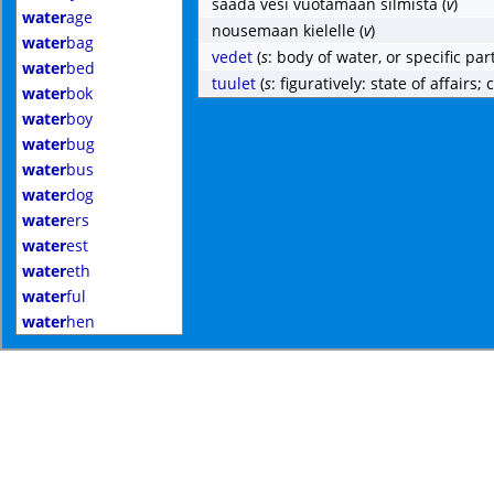
saada vesi vuotamaan silmistä
(
v
)
water
age
nousemaan kielelle
(
v
)
water
bag
vedet
(
s
: body of water, or specific part 
water
bed
tuulet
(
s
: figuratively: state of affairs;
water
bok
water
boy
water
bug
water
bus
water
dog
water
ers
water
est
water
eth
water
ful
water
hen