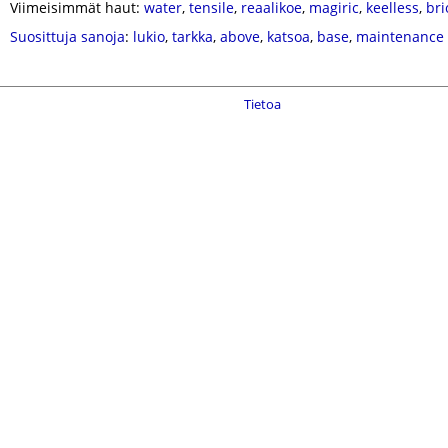
Viimeisimmät haut:
water
,
tensile
,
reaalikoe
,
magiric
,
keelless
,
bri
Suosittuja sanoja
:
lukio
,
tarkka
,
above
,
katsoa
,
base
,
maintenance
Tietoa