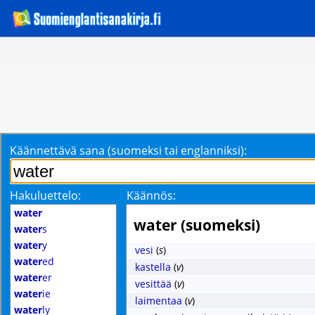
Käännettävä sana (suomeksi tai englanniksi):
Hakuluettelo:
Käännös:
water
water (suomeksi)
water
s
water
y
vesi
(
s
)
water
ed
kastella
(
v
)
water
er
vesittää
(
v
)
water
ie
laimentaa
(
v
)
water
ly