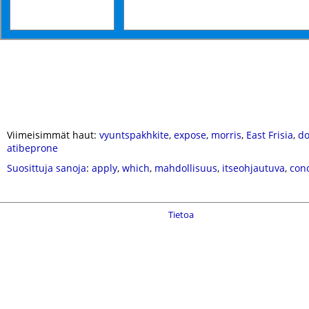
Viimeisimmät haut:
vyuntspakhkite
,
expose
,
morris
,
East Frisia
,
do
atibeprone
Suosittuja sanoja
:
apply
,
which
,
mahdollisuus
,
itseohjautuva
,
con
Tietoa