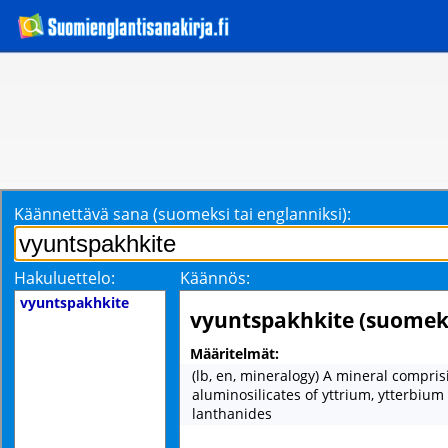
Käännettävä sana (suomeksi tai englanniksi):
Hakuluettelo:
Käännös:
vyuntspakhkite
vyuntspakhkite (suomek
Määritelmät:
(lb, en, mineralogy) A mineral compris
aluminosilicates of yttrium, ytterbium
lanthanides