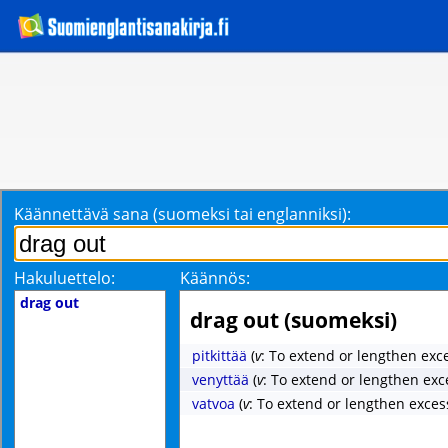
Käännettävä sana (suomeksi tai englanniksi):
Hakuluettelo:
Käännös:
drag out
drag out (suomeksi)
pitkittää
(
v
: To extend or lengthen exce
venyttää
(
v
: To extend or lengthen exc
vatvoa
(
v
: To extend or lengthen excess