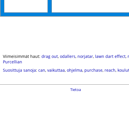
Viimeisimmät haut:
drag out
,
odallers
,
norjatar
,
lawn dart effect
,
Purcellian
Suosittuja sanoja
:
can
,
vaikuttaa
,
ohjelma
,
purchase
,
reach
,
koulu
Tietoa