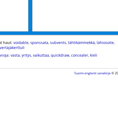
t haut:
voidable
,
sponssata
,
subvents
,
tähtikämmekkä
,
lähiosoite
,
vertäjäkerttuli
anoja
:
vasta
,
yritys
,
vaikuttaa
,
quickdraw
,
concealer
,
kieli
Suomi-englanti sanakirja
© 20