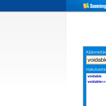
Käännettäv
Hakuluette
voidable
voidable
ne