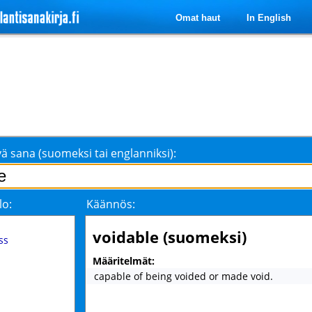
Omat haut
In English
ä sana (suomeksi tai englanniksi):
lo:
Käännös:
voidable (suomeksi)
ss
Määritelmät:
capable of being voided or made void.