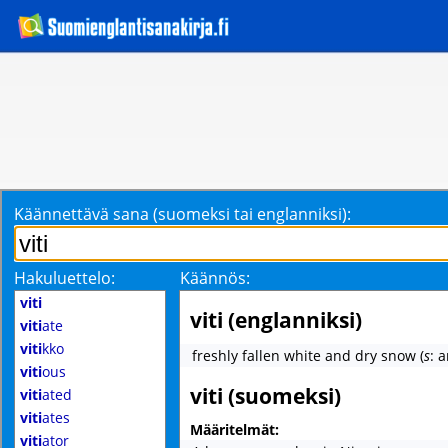
Käännettävä sana (suomeksi tai englanniksi):
Hakuluettelo:
Käännös:
viti
viti (englanniksi)
viti
ate
viti
kko
freshly fallen white and dry snow
(
s
: 
viti
ous
viti (suomeksi)
viti
ated
viti
ates
Määritelmät:
viti
ator