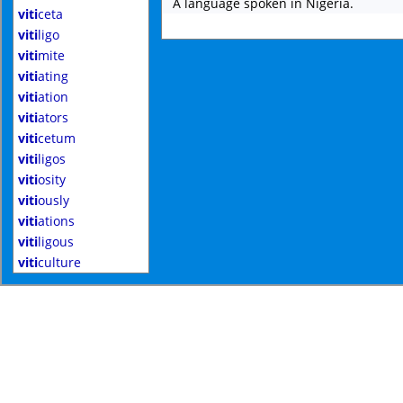
A language spoken in Nigeria.
viti
ceta
viti
ligo
viti
mite
viti
ating
viti
ation
viti
ators
viti
cetum
viti
ligos
viti
osity
viti
ously
viti
ations
viti
ligous
viti
culture