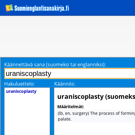
Käännettävä sana (suomeksi tai englanniksi):
Hakuluettelo:
Käännös:
uraniscoplasty
uraniscoplasty (suomeks
Määritelmät:
(lb, en, surgery) The process of forming
palate.