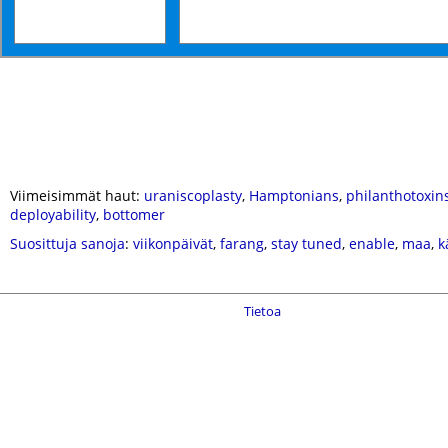
Viimeisimmät haut:
uraniscoplasty
,
Hamptonians
,
philanthotoxin
deployability
,
bottomer
Suosittuja sanoja
:
viikonpäivät
,
farang
,
stay tuned
,
enable
,
maa
,
k
Tietoa