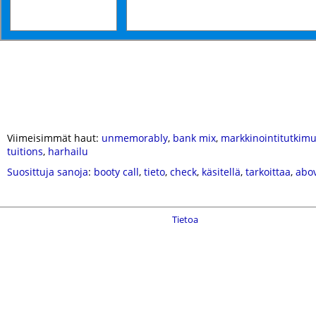
Viimeisimmät haut:
unmemorably
,
bank mix
,
markkinointitutkim
tuitions
,
harhailu
Suosittuja sanoja
:
booty call
,
tieto
,
check
,
käsitellä
,
tarkoittaa
,
abo
Tietoa