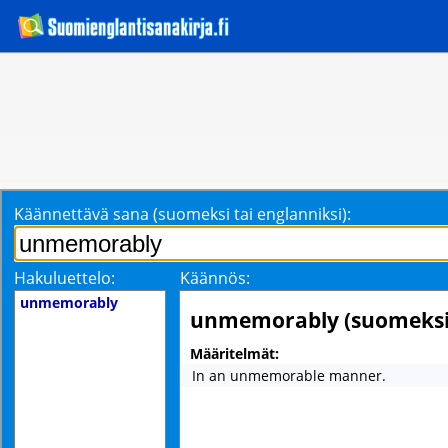
Käännettävä sana (suomeksi tai englanniksi):
Hakuluettelo:
Käännös:
unmemorably
unmemorably (suomeksi
Määritelmät:
In an unmemorable manner.