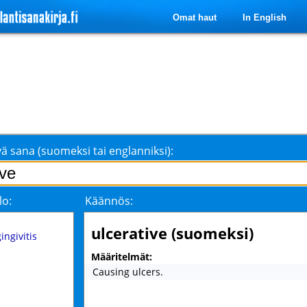
Omat haut
In English
ä sana (suomeksi tai englanniksi):
lo:
Käännös:
ulcerative (suomeksi)
ingivitis
Määritelmät:
Causing ulcers.