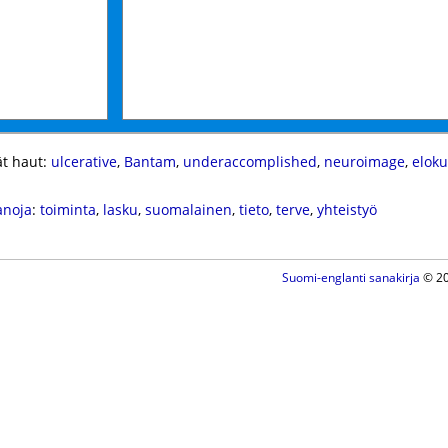
t haut:
ulcerative
,
Bantam
,
underaccomplished
,
neuroimage
,
eloku
anoja
:
toiminta
,
lasku
,
suomalainen
,
tieto
,
terve
,
yhteistyö
Suomi-englanti sanakirja
© 20