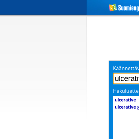
Käännettäv
Hakuluette
ulcerative
ulcerative
g