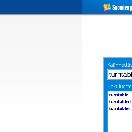
Käännettäv
Hakuluette
turntable
turntable
d
turntable
s