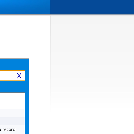
X
 a record