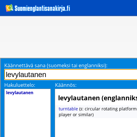
Käännettävä sana (suomeksi tai englanniksi):
Hakuluettelo:
Käännös:
levylautanen
levylautanen (englanniks
turntable
(
s
: circular rotating platform
player or similar)