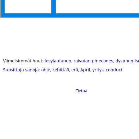
Viimeisimmät haut:
levylautanen
,
raivotar
,
pinecones
,
dysphemi
Suosittuja sanoja
:
ohje
,
kehittää
,
erä
,
April
,
yritys
,
conduct
Tietoa