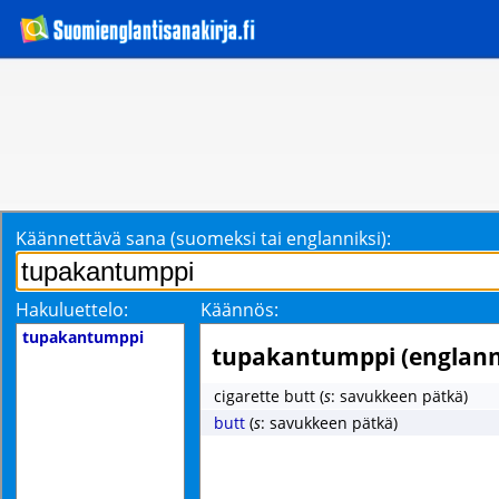
Käännettävä sana (suomeksi tai englanniksi):
Hakuluettelo:
Käännös:
tupakantumppi
tupakantumppi (englann
cigarette butt
(
s
: savukkeen pätkä)
butt
(
s
: savukkeen pätkä)