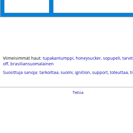
Viimeisimmät haut:
tupakantumppi
,
honeysucker
,
sopupeli
,
tarv
off
,
brasiliansuomalainen
Suosittuja sanoja
:
tarkoittaa
,
suomi
,
ignition
,
support
,
toteuttaa
,
t
Tietoa