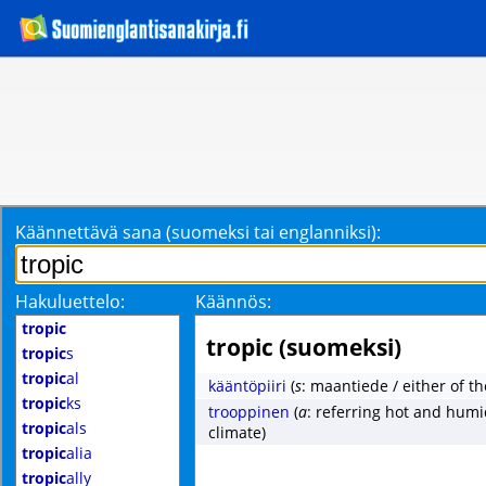
Käännettävä sana (suomeksi tai englanniksi):
Hakuluettelo:
Käännös:
tropic
tropic (suomeksi)
tropic
s
tropic
al
kääntöpiiri
(
s
: maantiede / either of th
tropic
ks
trooppinen
(
a
: referring hot and hum
tropic
als
climate)
tropic
alia
tropic
ally