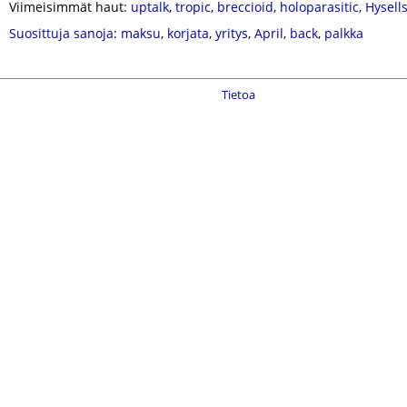
Viimeisimmät haut:
uptalk
,
tropic
,
breccioid
,
holoparasitic
,
Hysell
Suosittuja sanoja
:
maksu
,
korjata
,
yritys
,
April
,
back
,
palkka
Tietoa