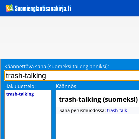
Käännettävä sana (suomeksi tai englanniksi):
Hakuluettelo:
Käännös:
trash-talking
trash-talking (suomeksi)
Sana perusmuodossa:
trash-talk