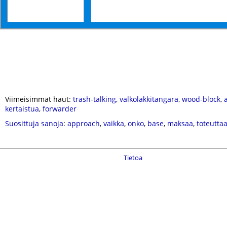
Viimeisimmät haut:
trash-talking
,
valkolakkitangara
,
wood-block
,
kertaistua
,
forwarder
Suosittuja sanoja
:
approach
,
vaikka
,
onko
,
base
,
maksaa
,
toteutta
Tietoa