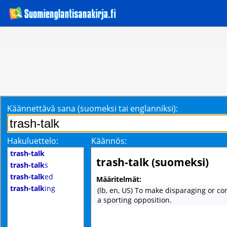
Käännettävä sana (suomeksi tai englanniksi):
Hakuluettelo:
Käännös:
trash-talk
trash-talk (suomeksi)
trash-talk
s
trash-talk
ed
Määritelmät:
trash-talk
ing
(lb, en, US) To make disparaging or com
a sporting opposition.