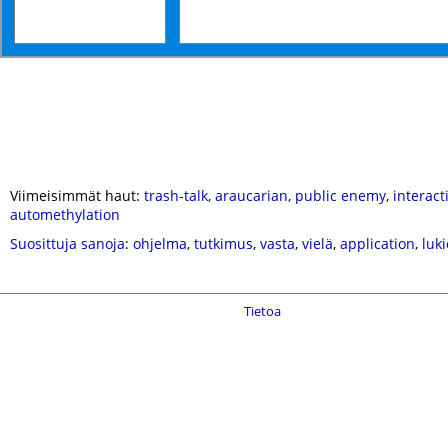
Viimeisimmät haut:
trash-talk
,
araucarian
,
public enemy
,
interact
automethylation
Suosittuja sanoja
:
ohjelma
,
tutkimus
,
vasta
,
vielä
,
application
,
luki
Tietoa