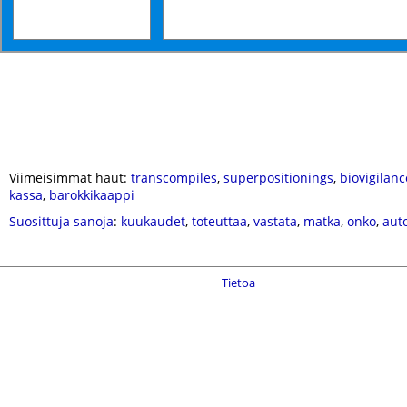
Viimeisimmät haut:
transcompiles
,
superpositionings
,
biovigilanc
kassa
,
barokkikaappi
Suosittuja sanoja
:
kuukaudet
,
toteuttaa
,
vastata
,
matka
,
onko
,
aut
Tietoa