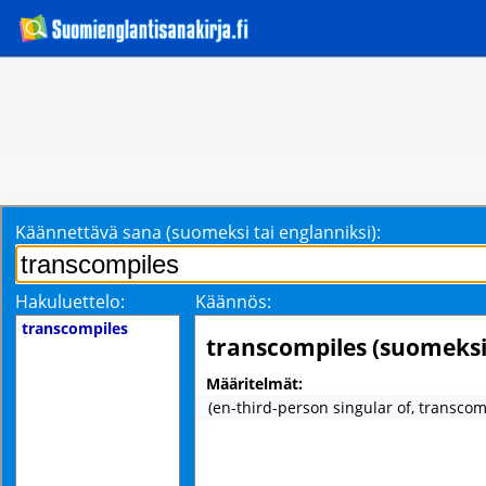
Käännettävä sana (suomeksi tai englanniksi):
Hakuluettelo:
Käännös:
transcompiles
transcompiles (suomeksi
Määritelmät:
(en-third-person singular of, transcom