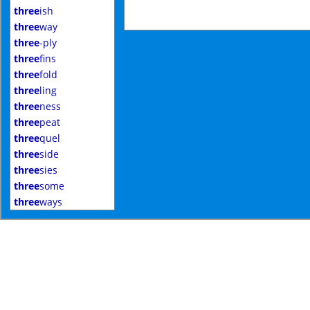
three
ish
three
way
three
-ply
three
fins
three
fold
three
ling
three
ness
three
peat
three
quel
three
side
three
sies
three
some
three
ways