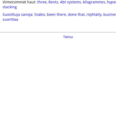
Viimeisimmät haut:
three
,
Rentz
,
Abt systems
,
kilogrammes
,
hyper
stacking
Suosittuja sanoja
:
lisäksi
,
been there, done that
,
röyhtäily
,
busine
suorittaa
Tietoa