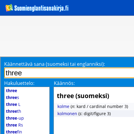
Käännettävä sana (suomeksi tai englanniksi):
Hakuluettelo:
Käännös:
three
three (suomeksi)
three
s
three
L
kolme
(
n
: kard / cardinal number 3)
three
th
kolmonen
(
s
: digit/figure 3)
three
-up
three
Rs
three
fin